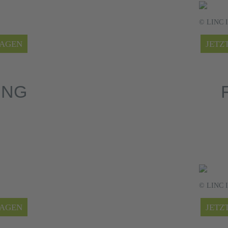
© LINC In
RAGEN
JETZ
UNG
© LINC In
RAGEN
JETZ