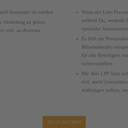
 noch bewusster zu werden
Wenn der Linc Persona
erfährst Du, weshalb 
e Vertiefung zu gehen.
optimaler harmonieren
ir evtl. an diversen
Es hilft der Personale
Mitarbeitenden entspr
für alle Beteiligten 
sicherzustellen.
Mit dem LPP lässt sic
evtl. noch Unterstütz
mitbringen sollten, we
JETZT BUCHEN