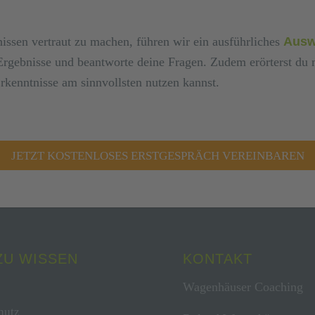
issen vertraut zu machen, führen wir ein ausführliches
Ausw
e Ergebnisse und beantworte deine Fragen. Zudem erörterst du
rkenntnisse am sinnvollsten nutzen kannst.
JETZT KOSTENLOSES ERSTGESPRÄCH VEREINBAREN
ZU WISSEN
KONTAKT
Wagenhäuser Coaching
hutz