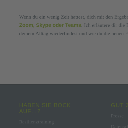
Wenn du ein wenig Zeit hattest, dich mit den Ergebn
Zoom, Skype oder Teams
. Ich erläutere dir di
deinem Alltag wiederfindest und wie du die neuen E
HABEN SIE BOCK
GUT 
AUF…?
Presse
Resilienztraining
Datensc