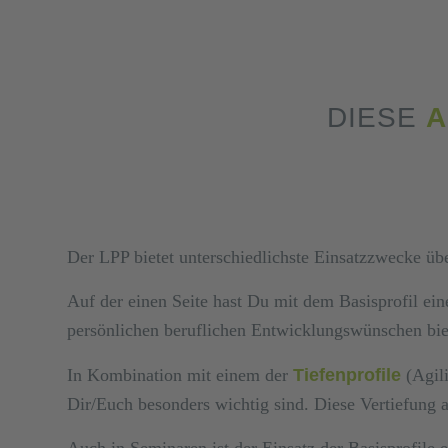
DIESE
A
Der LPP bietet unterschiedlichste Einsatzzwecke üb
​Auf der einen Seite hast Du mit dem Basisprofil e
persönlichen beruflichen Entwicklungswünschen bie
​In Kombination mit einem der
Tiefenprofile
(Agili
Dir/Euch besonders wichtig sind. Diese Vertiefung 
​Auch in Seminaren ist der Einsatz der Basisprofil