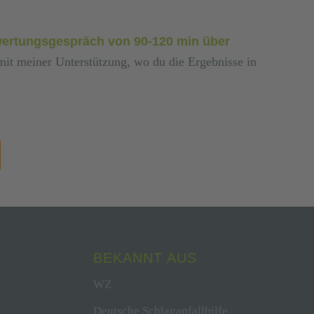
ertungsgespräch von 90-120 min über
 mit meiner Unterstützung, wo du die Ergebnisse in
BEKANNT AUS
WZ
Deutsche Schlaganfallhilfe