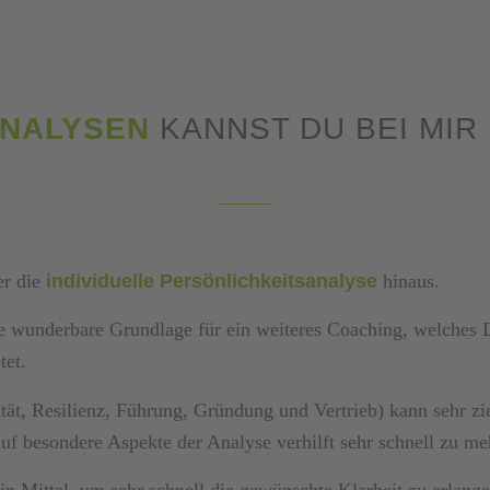
NALYSEN
KANNST DU BEI MIR
er die
individuelle Persönlichkeitsanalyse
hinaus.
ine wunderbare Grundlage für ein weiteres Coaching, welches
tet.
tät, Resilienz, Führung, Gründung und Vertrieb) kann sehr zi
auf besondere Aspekte der Analyse verhilft sehr schnell zu m
e ein Mittel, um sehr schnell die gewünschte Klarheit zu erl