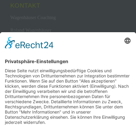
KONTAKT
Wagenhäuser Coaching
Roland Wagenhäuser
Bewerbungscoach & Kommunikationstrainer
0 1 73.7 63 05 10
Telefon
Eichendorffstr. 7 | 45525 Hattingen
mail@wagenhaeuser-coaching.de
BEKANNT AUS
WZ
Deutsche Schlaganfallhilfe