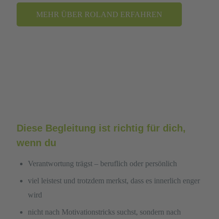
Mehr Informationen
MEHR ÜBER ROLAND ERFAHREN
Akzeptieren
powered by
Usercentrics Consent
Management Platform
&
eRecht24
Diese Begleitung ist richtig für dich,
wenn du
Verantwortung trägst – beruflich oder persönlich
viel leistest und trotzdem merkst, dass es innerlich enger
wird
nicht nach Motivationstricks suchst, sondern nach