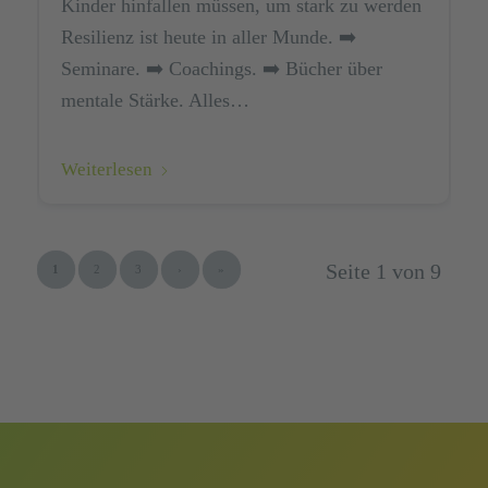
Kinder hinfallen müssen, um stark zu werden
Resilienz ist heute in aller Munde. ➡️
Seminare. ➡️ Coachings. ➡️ Bücher über
mentale Stärke. Alles…
Weiterlesen
Seite 1 von 9
1
2
3
›
»