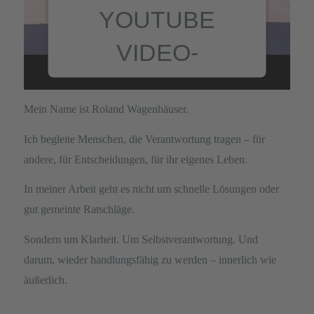
YOUTUBE
VIDEO-
SERVICE ZU
Mein Name ist Roland Wagenhäuser.
LADEN!
Ich begleite Menschen, die Verantwortung tragen – für
andere, für Entscheidungen, für ihr eigenes Leben.
Wir verwenden einen Service
eines Drittanbieters, um
In meiner Arbeit geht es nicht um schnelle Lösungen oder
Videoinhalte einzubetten. Dieser
gut gemeinte Ratschläge.
Service kann Daten zu Ihren
Aktivitäten sammeln. Bitte lesen
Sondern um Klarheit. Um Selbstverantwortung. Und
Sie die Details durch und stimmen
darum, wieder handlungsfähig zu werden – innerlich wie
Sie der Nutzung des Service zu,
um dieses Video anzusehen.
äußerlich.