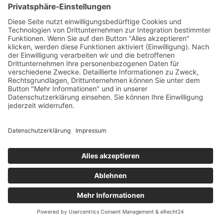
Eichendorffstr. 7 | 45525 Hattingen
mail@wagenhaeuser-coaching.de
BEKANNT AUS
WZ
Deutsche Schlaganfallhilfe
WAZ
© 2026 | Wagenhäuser Coaching | Roland Wagenhäuser | Resilienztrainer |
Karrierecoach | Hattingen