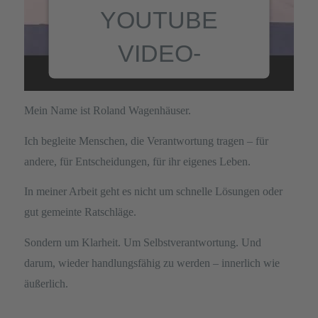
YOUTUBE
VIDEO-
SERVICE ZU
Mein Name ist Roland Wagenhäuser.
LADEN!
Ich begleite Menschen, die Verantwortung tragen – für
andere, für Entscheidungen, für ihr eigenes Leben.
Wir verwenden einen Service
eines Drittanbieters, um
In meiner Arbeit geht es nicht um schnelle Lösungen oder
Videoinhalte einzubetten. Dieser
gut gemeinte Ratschläge.
Service kann Daten zu Ihren
Aktivitäten sammeln. Bitte lesen
Sondern um Klarheit. Um Selbstverantwortung. Und
Sie die Details durch und stimmen
darum, wieder handlungsfähig zu werden – innerlich wie
Sie der Nutzung des Service zu,
um dieses Video anzusehen.
äußerlich.