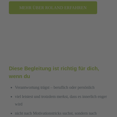
Mehr Informationen
MEHR ÜBER ROLAND ERFAHREN
Akzeptieren
powered by
Usercentrics Consent
Management Platform
&
eRecht24
Diese Begleitung ist richtig für dich,
wenn du
Verantwortung trägst – beruflich oder persönlich
viel leistest und trotzdem merkst, dass es innerlich enger
wird
nicht nach Motivationstricks suchst, sondern nach