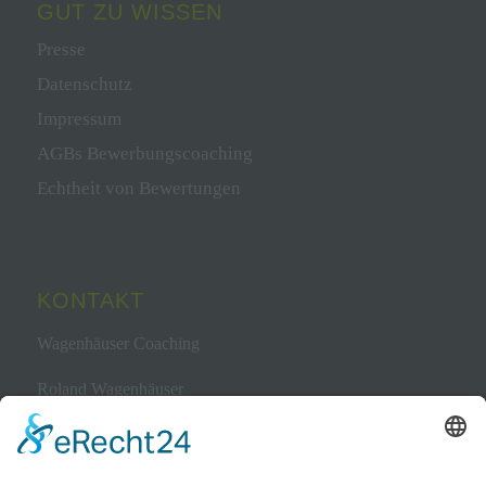
GUT ZU WISSEN
Presse
Datenschutz
Impressum
AGBs Bewerbungscoaching
Echtheit von Bewertungen
KONTAKT
Wagenhäuser Coaching
Roland Wagenhäuser
Bewerbungscoach & Kommunikationstrainer
0 1 73.7 63 05 10
Telefon