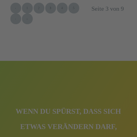
Seite 3 von 9
‹
1
2
3
4
5
›
»
WENN DU SPÜRST, DASS SICH
ETWAS VERÄNDERN DARF,