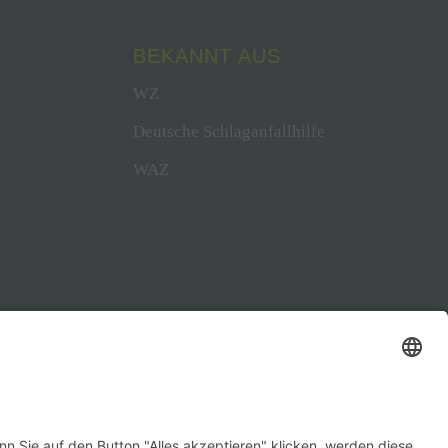
BEKANNT AUS
WZ
Deutsche Schlaganfallhilfe
WAZ
0
hing.de