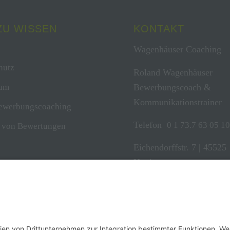
ZU WISSEN
KONTAKT
Wagenhäuser Coaching
hutz
Roland Wagenhäuser
Bewerbungscoach &
sum
Kommunikationstrainer
ewerbungscoaching
Telefon
0 1 73.7 63 05 1
t von Bewertungen
Eichendorffstr. 7 | 45525
Hattingen
mail@wagenhaeuser-coac