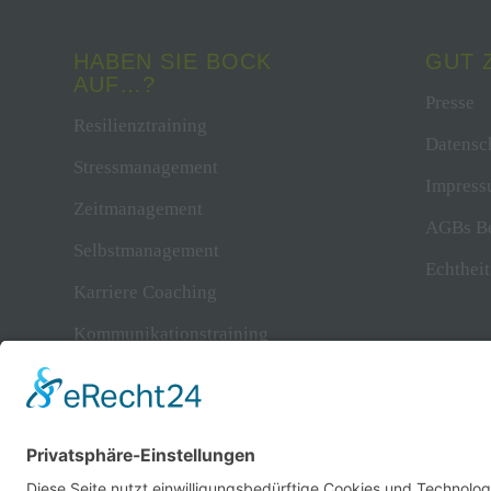
HABEN SIE BOCK
GUT 
AUF…?
Presse
Resilienztraining
Datensc
Stressmanagement
Impres
Zeitmanagement
AGBs B
Selbstmanagement
Echthei
Karriere Coaching
Kommunikationstraining
Bewerbungscoaching
LPP Linc Profile
Coaching für
Schlaganfallpatienten