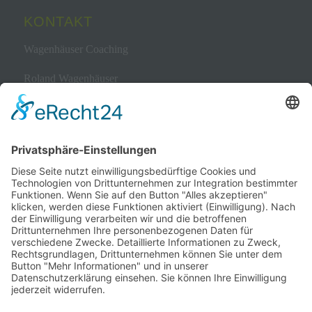
KONTAKT
Wagenhäuser Coaching
Roland Wagenhäuser
Bewerbungscoach & Kommunikationstrainer
0 1 73.7 63 05 10
Telefon
Eichendorffstr. 7 | 45525 Hattingen
mail@wagenhaeuser-coaching.de
BEKANNT AUS
WZ
Deutsche Schlaganfallhilfe