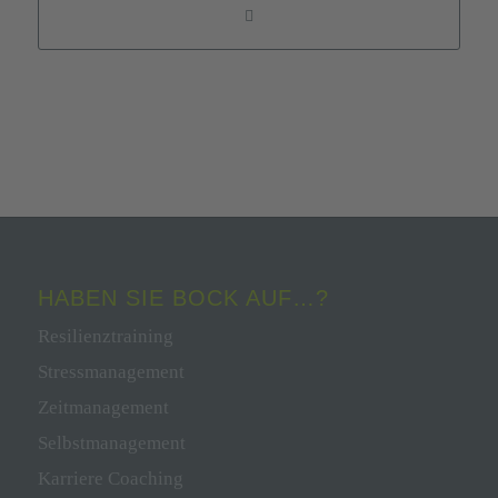
HABEN SIE BOCK AUF…?
Resilienztraining
Stressmanagement
Zeitmanagement
Selbstmanagement
Karriere Coaching